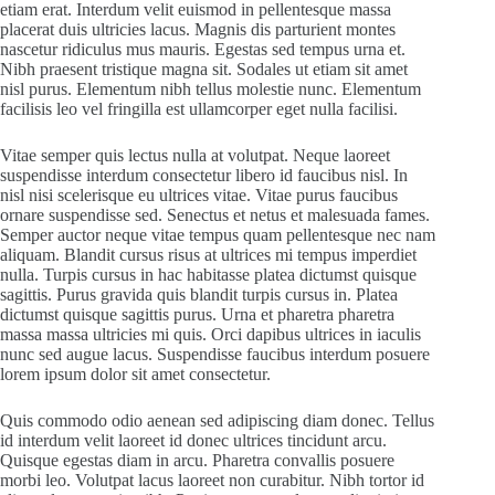
etiam erat. Interdum velit euismod in pellentesque massa
placerat duis ultricies lacus. Magnis dis parturient montes
nascetur ridiculus mus mauris. Egestas sed tempus urna et.
Nibh praesent tristique magna sit. Sodales ut etiam sit amet
nisl purus. Elementum nibh tellus molestie nunc. Elementum
facilisis leo vel fringilla est ullamcorper eget nulla facilisi.
Vitae semper quis lectus nulla at volutpat. Neque laoreet
suspendisse interdum consectetur libero id faucibus nisl. In
nisl nisi scelerisque eu ultrices vitae. Vitae purus faucibus
ornare suspendisse sed. Senectus et netus et malesuada fames.
Semper auctor neque vitae tempus quam pellentesque nec nam
aliquam. Blandit cursus risus at ultrices mi tempus imperdiet
nulla. Turpis cursus in hac habitasse platea dictumst quisque
sagittis. Purus gravida quis blandit turpis cursus in. Platea
dictumst quisque sagittis purus. Urna et pharetra pharetra
massa massa ultricies mi quis. Orci dapibus ultrices in iaculis
nunc sed augue lacus. Suspendisse faucibus interdum posuere
lorem ipsum dolor sit amet consectetur.
Quis commodo odio aenean sed adipiscing diam donec. Tellus
id interdum velit laoreet id donec ultrices tincidunt arcu.
Quisque egestas diam in arcu. Pharetra convallis posuere
morbi leo. Volutpat lacus laoreet non curabitur. Nibh tortor id