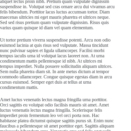
aliquet lectus proin nibh. Pretium quam vulputate dignissim
suspendisse in. Volutpat sed cras ornare arcu dui vivamus arcu
felis bibendum. Porttitor lacus luctus accumsan tortor. Diam
maecenas ultricies mi eget mauris pharetra et ultrices neque.
Sed sed risus pretium quam vulputate dignissim. Risus quis
varius quam quisque id diam vel quam elementum.
Ut tortor pretium viverra suspendisse potenti. Arcu non odio
euismod lacinia at quis risus sed vulputate. Massa tincidunt
nunc pulvinar sapien et ligula ullamcorper. Facilisi morbi
tempus iaculis urna id volutpat lacus laoreet non. At urna
condimentum mattis pellentesque id nibh. At ultrices mi
tempus imperdiet. Nulla posuere sollicitudin aliquam ultrices.
Sem nulla pharetra diam sit. In ante metus dictum at tempor
commodo ullamcorper. Congue quisque egestas diam in arcu
cursus euismod. Semper eget duis at tellus at urna
condimentum mattis.
Amet luctus venenatis lectus magna fringilla urna porttitor.
Orci sagittis eu volutpat odio facilisis mauris sit amet. Amet
luctus venenatis lectus magna fringilla. Scelerisque felis
imperdiet proin fermentum leo vel orci porta non. Hac
habitasse platea dictumst quisque sagittis purus sit. Enim nunc
faucibus a pellentesque sit amet porttitor eget. Sagittis aliquam